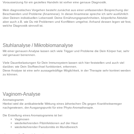
Voraussetzung für ein gezieltes Handeln ist vorher eine genaue Diagnostik.
Mein diagnostisches Vorgehen besteht zunächst aus einer umfassenden Besprechung der
Beschwerden und Probleme (Anamnese). In dieser Anamnese spreche ich sehr ausführlich
über Deinen individuellen Lebensstil: Deine Ernährungsgewohnheiten, körperliche Aktivität
aber auch z.B. wie Du mit Problemen und Konflikten umgehst. Anhand dessen legen wir fest,
welche Diagnostik sinnvoll ist.
Stuhlanalyse / Mikrobiomanalyse
Mit einer genauen Analyse lassen sich viele Trigger und Probleme die Dein Körper hat, sehr
viel genauer benennen.
Viele Dauerbelastungen für Dein Immunsystem lassen sich hier feststellen und auch viel
darüber, wie Dein Stoffwechsel funktioniert, erkennen.
Diese Analyse ist eine sehr aussagekräftige Möglichkeit, in der Therapie sehr konkret werden
zu können.
Vaginom-Analyse
Aromatogramm
Hierbei wird die antibakterielle Wirkung eines ätherischen Öls gegen Krankheitserreger
nachgewiesen, der Ausgangspunkt für eine Phyto-Aromatherapie.
Die Erstellung eines Aromatogramms ist bei
Vaginosen
wiederkehrenden Pilzinfektionen auf der Haut
wiederkehrender Parodontitis im Mundbereich