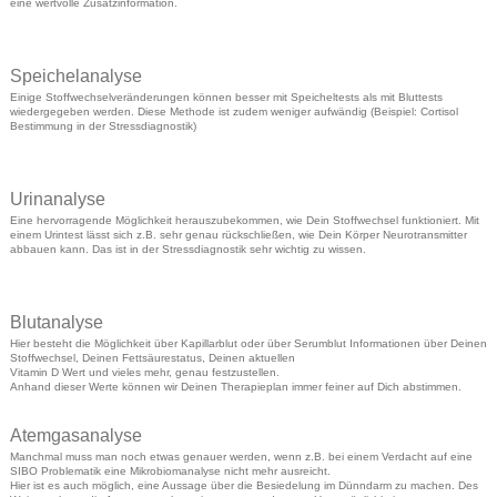
eine wertvolle Zusatzinformation.
Speichelanalyse
Einige Stoffwechselveränderungen können besser mit Speicheltests als mit Bluttests
wiedergegeben werden. Diese Methode ist zudem weniger aufwändig (Beispiel: Cortisol
Bestimmung in der Stressdiagnostik)
Urinanalyse
Eine hervorragende Möglichkeit herauszubekommen, wie Dein Stoffwechsel funktioniert. Mit
einem Urintest lässt sich z.B. sehr genau rückschließen, wie Dein Körper Neurotransmitter
abbauen kann. Das ist in der Stressdiagnostik sehr wichtig zu wissen.
Blutanalyse
Hier besteht die Möglichkeit über Kapillarblut oder über Serumblut Informationen über Deinen
Stoffwechsel, Deinen Fettsäurestatus, Deinen aktuellen
Vitamin D Wert und vieles mehr, genau festzustellen.
Anhand dieser Werte können wir Deinen Therapieplan immer feiner auf Dich abstimmen.
Atemgasanalyse
Manchmal muss man noch etwas genauer werden, wenn z.B. bei einem Verdacht auf eine
SIBO Problematik eine Mikrobiomanalyse nicht mehr ausreicht.
Hier ist es auch möglich, eine Aussage über die Besiedelung im Dünndarm zu machen. Des