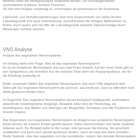
Weiteren kann die Atemgasanalyse eingesetzt werden, um Unverträglichkeiten
nachzuweisen (Laktose, Sorbitol, Fructose).
Ob hier eine Analyse notwendig ist, entscheiden wir gemeinsam in der Anamnese.
Lebensstil- und Verhaltensänderungen sind nicht anspruchsvoll, von daher ist eine
Labordiagnostik eine gute Unterstützung, schnell konkret die richtigen Maßnahmen zu
finden. Auch lassen sich mit Hilfe der Labordiagnostik erreichte Zwischenerfolge durch
Messungen sichtbar machen.
VNS Analyse
Analyse des vegetativen Nervensystems
Am Anfang steht eine Frage: Was ist das vegetative Nervensystem?
Es ist ein komplexes Wechselspiel, das aus zwei Polen besteht. Auf der einen Seite gibt es
den Sympathicus, der Antreiber. Auf der anderen Seite steht der Parasympathicus, der für
die Erholung zuständig ist.
Beide zusammen bilden das vegetative Nervensystem, das auch VNS abgekürzt wird.
Dabei gilt das vegetative Nervensystem als autonom, was bedeutet, dass es willentlich nicht
direkt gesteuert werden kann.
Im Gegenteil: Das vegetative Nervensystem steuert biologisch festliegende, automatisch
ablaufende innerkörperliche Vorgänge. Beispiele dafür sind der Herzschlag, die
Atemfrequenz, das Weiten und Verengen der Blutgefäße, Schwitzen und alle Funktionen der
inneren Organe.
Das Gegenstück zum vegetativen Nervensystem ist übrigens das somatische Nervensystem.
Damit können wir unseren Körper gezielt steuern. Dabei überschneiden sich beide Systeme
teilweise auch. Ein Beispiel dafür ist die Lunge, oder genauer die Atmung. Sie geschieht
unwillkürlich und kann auch gezielt gesteuert werden, wenn wir etwa den Atem anhalten.
Beide Systeme, also das vegetative und das somatische, nutzen das zentrale Nervensystem