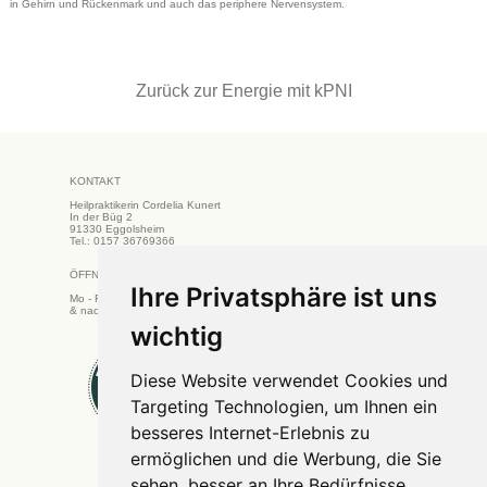
in Gehirn und Rückenmark und auch das periphere Nervensystem.
Zurück zur Energie mit kPNI
KONTAKT
Heilpraktikerin Cordelia Kunert
In der Büg 2
91330 Eggolsheim
Tel.: 0157 36769366
ÖFFNUNGSZEITEN
Ihre Privatsphäre ist uns
Ihre Privatsphäre ist uns
Mo - Fr 8:00 - 13:00 Uhr
& nach Vereinbarung
wichtig
wichtig
Diese Website verwendet Cookies und
Diese Website verwendet Cookies und
Targeting Technologien, um Ihnen ein
Targeting Technologien, um Ihnen ein
besseres Internet-Erlebnis zu
besseres Internet-Erlebnis zu
ermöglichen und die Werbung, die Sie
ermöglichen und die Werbung, die Sie
sehen, besser an Ihre Bedürfnisse
sehen, besser an Ihre Bedürfnisse